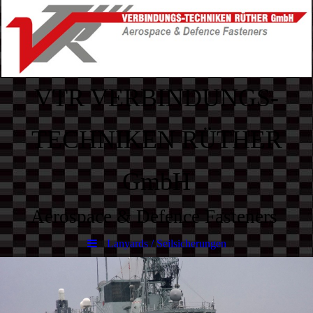
VTR VERBINDUNGS-
TECHNIKEN RÜTHER
GmbH
Aerospace & Defence Fasteners
Lanyards / Seilsicherungen