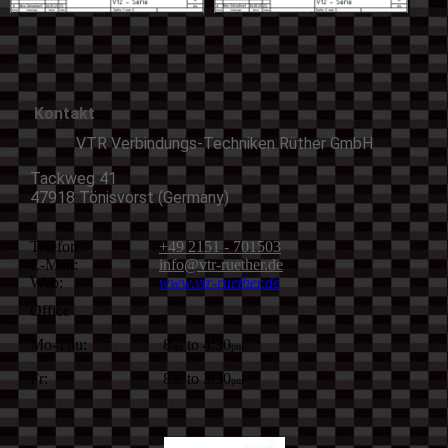
Kontakt
VTR Verbindungs-Techniken Rüther GmbH
Tackweg 41
47918 Tönisvorst (Germany)
Telefon:
+49 2151 - 701503
E-Mail:
info@vtr-ruether.de
Web:
www.vtr-ruether.de
Office
Mo-Thu:
8
to 4:30
am
pm
Fr:
8
to 3:30
am
pm