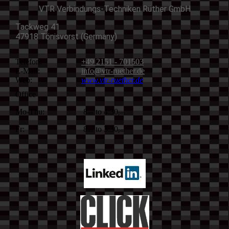
VTR Verbindungs-Techniken Rüther GmbH
Tackweg 41
47918 Tönisvorst (Germany)
Telefon:
+49 2151 - 701503
E-Mail:
info@vtr-ruether.de
Web:
www.vtr-ruether.de
Office
Mo-Thu:
8
to 4:30
am
pm
Fr:
8
to 3:30
am
pm