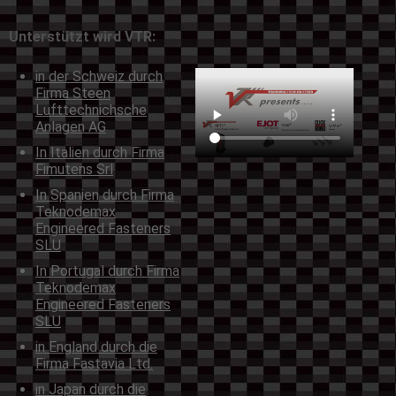
Unterstützt wird VTR:
in der Schweiz durch
Firma Steen
Lufttechnichsche
Anlagen AG
In Italien durch Firma
Fimutens Srl
In Spanien durch Firma
Teknodemax
Engineered Fasteners
SLU
In Portugal durch Firma
Teknodemax
Engineered Fasteners
SLU
in England durch die
Firma Fastavia Ltd.
in Japan durch die