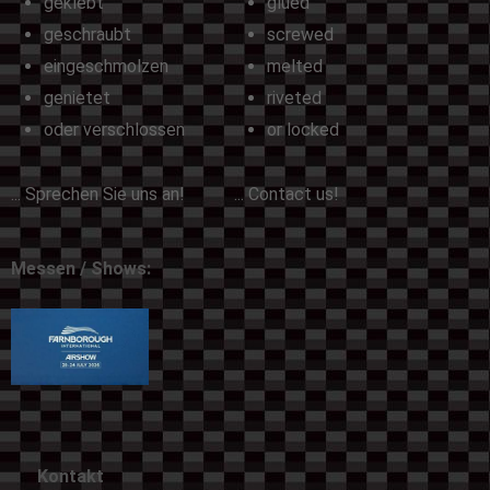
geklebt
glued
geschraubt
screwed
eingeschmolzen
melted
genietet
riveted
oder verschlossen
or locked
... Sprechen Sie uns an!
... Contact us!
Messen / Shows:
Kontakt