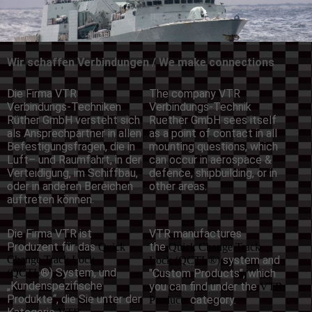
Wir schaffen Verbindungen / We make connections
Die Firma VTR
The company VTR
Verbindungs-Techniken
Verbindungs-Technik
Rüther GmbH versteht sich
Ruether GmbH sees itself
als Ansprechpartner in allen
as a point of contact in all
Befestigungsfragen, die in
mounting questions, which
Luft– und Raumfahrt, in der
can occur in aerospace &
Verteidigung, im Schiffbau,
defence, shipbuilding, or in
oder in anderen Bereichen
other areas.
auftreten können.
Die Firma VTR ist
VTR manufactures
Produzent für das
the
Quick
Quick Change Track
Change Track Lock
system and
Lock (QCTL®)
®) System, und
(QCTL
"Custom Products", which
„Kundenspezifische
you can find under the
VTR
Produkte“, die Sie unter der
category.
Products