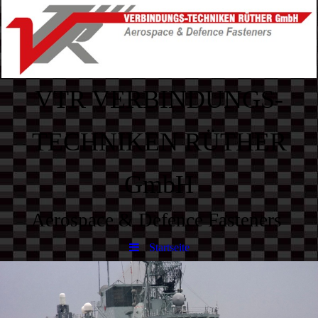
VTR VERBINDUNGS-
TECHNIKEN RÜTHER
GmbH
Aerospace & Defence Fasteners
Startseite