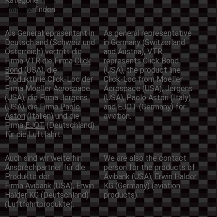
Kategorie
VTR
finden.
Produkte
Als Generalrepräsentant in
As general representative
Deutschland (Schweiz und
in Germany (Switzerland
Österreich) vertritt die
and Austria), VTR
Firma VTR die Firma
Click
represents Click Bond
Bond
(USA), die
(USA), the product line
Produktlinie Click-Loc der
Click-Loc from Moeller
Firma Moeller Aerospace
Aerospace (USA), Jergens
(USA), die Firma Jergens
(USA), Paolo Astori (Italy)
(USA), die Firma
Paolo
and EJOT (Germany) for
Astori
(Italien) und die
aviation.
Firma
EJOT
(Deutschland)
für die Luftfahrt.
Auch sind wir weiterhin
We are also the contact
Ansprechpartner für die
person for the products of
Produkte der
Avibank (USA), Erwin Halder
Firma
Avibank
(USA), Erwin
KG (Germany) (aviation
Halder KG (Deutschland)
products).
(Luftfahrtprodukte).