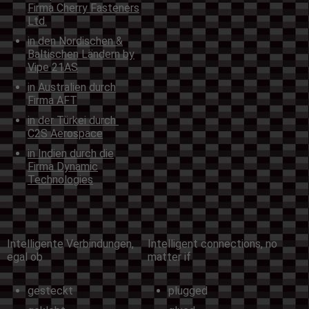
Firma Cherry Fasteners
Ltd.
in den Nordischen &
Baltischen Ländern by
Vipe 21AS
in Australien durch
Firma AFT
in der Türkei durch
C2S Aerospace
in Indien durch die
Firma Dynamic
Technologies
Intelligente Verbindungen,
Intelligent connections, no
egal ob
matter if
gesteckt
plugged