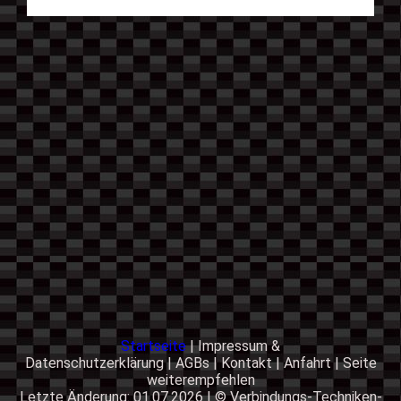
Startseite
|
Impressum &
Datenschutzerklärung
|
AGBs
|
Kontakt
|
Anfahrt
|
Seite
weiterempfehlen
Letzte Änderung: 01.07.2026 | ©
Verbindungs-Techniken-